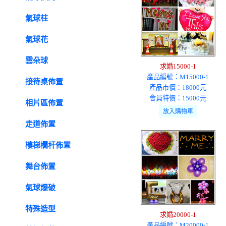
氣球柱
氣球花
雲朵球
求婚15000-1
產品編號：M15000-1
接待桌佈置
產品市價：18000元
會員特價：15000元
相片區佈置
走道佈置
樓梯欄杆佈置
舞台佈置
氣球爆破
特殊造型
求婚20000-1
產品編號：M20000-1