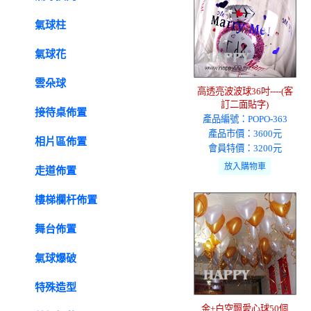
氣球柱
氣球花
雲朵球
高透亮波波球36吋----(客
訂二面貼字)
接待桌佈置
產品編號：POPO-363
產品市價：3600元
相片區佈置
會員特價：3200元
走道佈置
樓梯欄杆佈置
舞台佈置
氣球爆破
特殊造型
金+白空飄愛心球50個